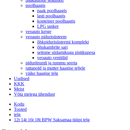
paakautode seadmed
poolhaagis
paak poolhaagis
lasti poolhaagis
konteiner poolhaagis
LPG tanker
veoauto kerge
veoauto pidurisüsteem
õhkpidurisüsteemi komplekt
õhukambrite sari
seitsme südamikuga pistikupesa
veoauto ventiilid
piduritrumli ja rummu seeria
rattapold ja mutter haagise teljele
väike haagise telg
Uudised
KKK
Meist
Võta meiega ühendust
Kodu
Tooted
telg
12t 14t 16t 18t BPW Saksamaa tüüpi telg