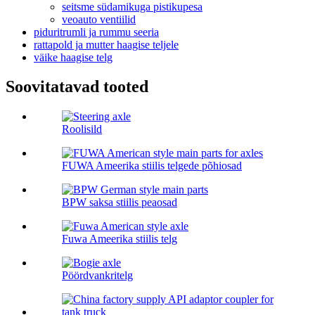
seitsme südamikuga pistikupesa
veoauto ventiilid
piduritrumli ja rummu seeria
rattapold ja mutter haagise teljele
väike haagise telg
Soovitatavad tooted
Roolisild
FUWA Ameerika stiilis telgede põhiosad
BPW saksa stiilis peaosad
Fuwa Ameerika stiilis telg
Pöördvankritelg