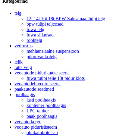
Kategooriad
telg
12t 14t 16t 18t BPW Saksamaa tüüpi telg
bpw tüüpi teljeosad
fuwa telg
fuwa sillaosad
roolitelg
vedrustus
mehhansiaalne suspensioon
pöördvankritelg
telik
ratta velg
veoautode pidurikatete seeria
fuwa tüüpi telje 13t piduriklots
veoauto lehtvedru seeria
paakautode seadmed
poolhaagis
lasti poolhaagis
konteiner poolhaagis
LPG tanker
paak poolhaagis
veoauto kerge
veoauto pidurisüsteem
õhukambrite sari