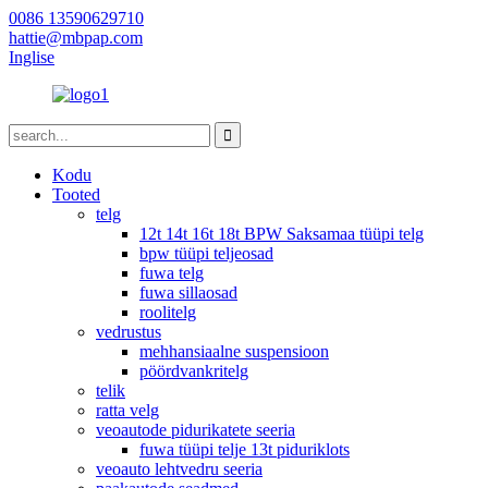
0086 13590629710
hattie@mbpap.com
Inglise
Kodu
Tooted
telg
12t 14t 16t 18t BPW Saksamaa tüüpi telg
bpw tüüpi teljeosad
fuwa telg
fuwa sillaosad
roolitelg
vedrustus
mehhansiaalne suspensioon
pöördvankritelg
telik
ratta velg
veoautode pidurikatete seeria
fuwa tüüpi telje 13t piduriklots
veoauto lehtvedru seeria