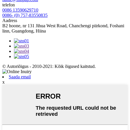
telefon
0086 13590629710
0086- (0) 757-83550835
Aadress
B2 hoone, nr 131 Jihua West Road, Chanchengi piirkond, Foshani
linn, Guangdong, Hiina
© Autoriõigus - 2010-2021: Kõik õigused kaitstud.
Saada email
x