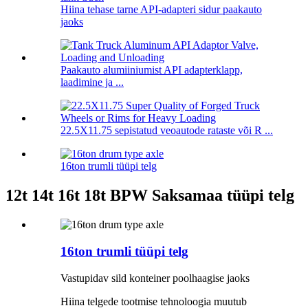
Hiina tehase tarne API-adapteri sidur paakauto
jaoks
Paakauto alumiiniumist API adapterklapp,
laadimine ja ...
22.5X11.75 sepistatud veoautode rataste või R ...
16ton trumli tüüpi telg
12t 14t 16t 18t BPW Saksamaa tüüpi telg
16ton trumli tüüpi telg
Vastupidav sild konteiner poolhaagise jaoks
Hiina telgede tootmise tehnoloogia muutub