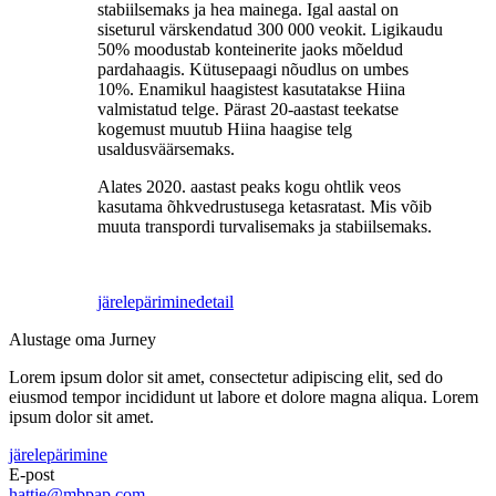
stabiilsemaks ja hea mainega. Igal aastal on
siseturul värskendatud 300 000 veokit. Ligikaudu
50% moodustab konteinerite jaoks mõeldud
pardahaagis. Kütusepaagi nõudlus on umbes
10%. Enamikul haagistest kasutatakse Hiina
valmistatud telge. Pärast 20-aastast teekatse
kogemust muutub Hiina haagise telg
usaldusväärsemaks.
Alates 2020. aastast peaks kogu ohtlik veos
kasutama õhkvedrustusega ketasratast. Mis võib
muuta transpordi turvalisemaks ja stabiilsemaks.
järelepärimine
detail
Alustage oma Jurney
Lorem ipsum dolor sit amet, consectetur adipiscing elit, sed do
eiusmod tempor incididunt ut labore et dolore magna aliqua. Lorem
ipsum dolor sit amet.
järelepärimine
E-post
hattie@mbpap.com