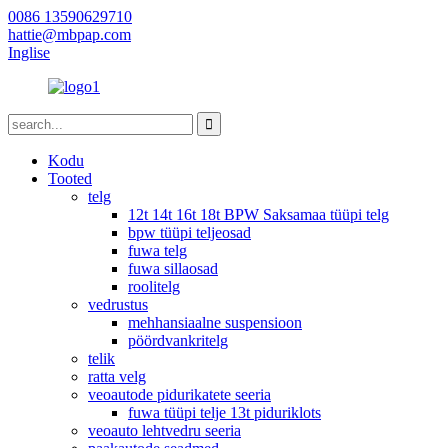
0086 13590629710
hattie@mbpap.com
Inglise
Kodu
Tooted
telg
12t 14t 16t 18t BPW Saksamaa tüüpi telg
bpw tüüpi teljeosad
fuwa telg
fuwa sillaosad
roolitelg
vedrustus
mehhansiaalne suspensioon
pöördvankritelg
telik
ratta velg
veoautode pidurikatete seeria
fuwa tüüpi telje 13t piduriklots
veoauto lehtvedru seeria