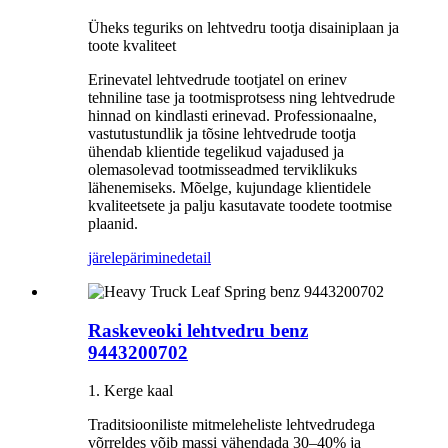
Üheks teguriks on lehtvedru tootja disainiplaan ja
toote kvaliteet
Erinevatel lehtvedrude tootjatel on erinev
tehniline tase ja tootmisprotsess ning lehtvedrude
hinnad on kindlasti erinevad. Professionaalne,
vastutustundlik ja tõsine lehtvedrude tootja
ühendab klientide tegelikud vajadused ja
olemasolevad tootmisseadmed terviklikuks
lähenemiseks. Mõelge, kujundage klientidele
kvaliteetsete ja palju kasutavate toodete tootmise
plaanid.
järelepärimine
detail
Raskeveoki lehtvedru benz
9443200702
1. Kerge kaal
Traditsiooniliste mitmeleheliste lehtvedrudega
võrreldes võib massi vähendada 30–40% ja