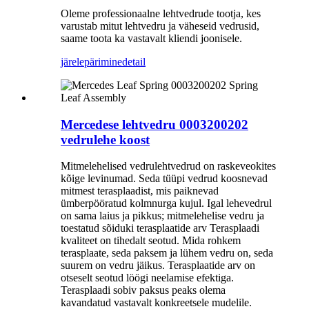
Oleme professionaalne lehtvedrude tootja, kes
varustab mitut lehtvedru ja väheseid vedrusid,
saame toota ka vastavalt kliendi joonisele.
järelepärimine
detail
Mercedese lehtvedru 0003200202
vedrulehe koost
Mitmelehelised vedrulehtvedrud on raskeveokites
kõige levinumad. Seda tüüpi vedrud koosnevad
mitmest terasplaadist, mis paiknevad
ümberpööratud kolmnurga kujul. Igal lehevedrul
on sama laius ja pikkus; mitmelehelise vedru ja
toestatud sõiduki terasplaatide arv Terasplaadi
kvaliteet on tihedalt seotud. Mida rohkem
terasplaate, seda paksem ja lühem vedru on, seda
suurem on vedru jäikus. Terasplaatide arv on
otseselt seotud löögi neelamise efektiga.
Terasplaadi sobiv paksus peaks olema
kavandatud vastavalt konkreetsele mudelile.