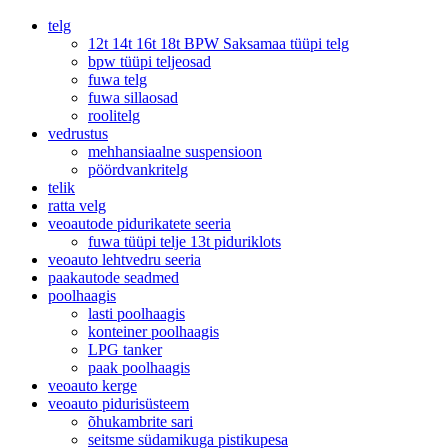
telg
12t 14t 16t 18t BPW Saksamaa tüüpi telg
bpw tüüpi teljeosad
fuwa telg
fuwa sillaosad
roolitelg
vedrustus
mehhansiaalne suspensioon
pöördvankritelg
telik
ratta velg
veoautode pidurikatete seeria
fuwa tüüpi telje 13t piduriklots
veoauto lehtvedru seeria
paakautode seadmed
poolhaagis
lasti poolhaagis
konteiner poolhaagis
LPG tanker
paak poolhaagis
veoauto kerge
veoauto pidurisüsteem
õhukambrite sari
seitsme südamikuga pistikupesa