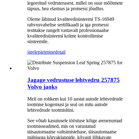
legeeritud vedruterasest, millel on suur mõõtmete
täpsus, hea elastsus ja protsessi jõudlus.
Oleme läbinud kvaliteedisüsteemi TS-16949
rahvusvahelise sertifikaadi ja iga protsessi
testitakse rangelt vastavalt professionaalse
kvaliteedisüsteemi kolme kontrollimise
süsteemile.
järelepärimine
detail
Jagage vedrustuse lehtvedru 257875
Volvo jaoks
Meil on rohkem kui 10 aastat autode lehtvedrude
tootmise kogemust ja seal on mitu autode
lehtvedrude tootmisliini.
See võtab kasutusele tööstuse kõige arenenumad
tootmisseadmed, mis on varustatud
täisautomaatse valtsimistehase, täisautomaatse
mähisega kõrvaklappide, kõvasti lõhkavate