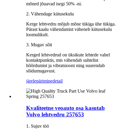
mõned jõuavad isegi 50% -ni.
2. Vähendage kütusekulu
Kerge lehtvedru mõjub mõne tükiga ühe tükiga.
Pärast kaalu vähendamist väheneb kütusekulu
loomulikult.
3. Mugav sõit
Kerged lehtvedrud on üksikute lehtede vahel
kontaktpunktis, mis vähendab suhtelist
hõõrdumist ja vibratsiooni ning suurendab
sõidumugavust.
järelepärimine
detail
Kvaliteetne veoauto osa kasutab
Volvo lehtvedru 257653
1. Sujuv töö