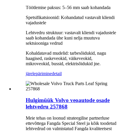
Töötlemise paksus: 5–56 mm saab kohandada
Spetsifikatsioonid: Kohandatud vastavalt kliendi
vajadustele
Lehtvedru struktuur: vastavalt kliendi vajadustele
saab kohandada ühe kuni nelja muutuva
sektsiooniga vedrud
Kohaldatavad mudelid: tarbesõidukid, nagu
haagised, raskeveokid, väikeveokid,
mikroveokid, bussid, elektrisõidukid jne.
järelepärimine
detail
Hulgimüük Volvo veoautode osade
lehtvedru 257868
Meie tehas on loonud strateegilise partnerluse
ettevõttega Fangda Special Steel ja kõik toodetud
lehtvedrud on valmistatud Fangda kvaliteetsest