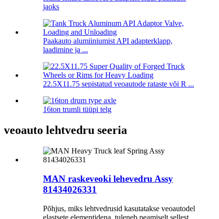
jaoks
Paakauto alumiiniumist API adapterklapp,
laadimine ja ...
22.5X11.75 sepistatud veoautode rataste või R ...
16ton trumli tüüpi telg
veoauto lehtvedru seeria
MAN raskeveoki lehevedru Assy
81434026331
Põhjus, miks lehtvedrusid kasutatakse veoautodel
elastsete elementidena, tuleneb peamiselt sellest,