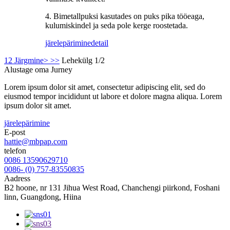
4. Bimetallpuksi kasutades on puks pika tööeaga,
kulumiskindel ja seda pole kerge roostetada.
järelepärimine
detail
1
2
Järgmine>
>>
Lehekülg 1/2
Alustage oma Jurney
Lorem ipsum dolor sit amet, consectetur adipiscing elit, sed do
eiusmod tempor incididunt ut labore et dolore magna aliqua. Lorem
ipsum dolor sit amet.
järelepärimine
E-post
hattie@mbpap.com
telefon
0086 13590629710
0086- (0) 757-83550835
Aadress
B2 hoone, nr 131 Jihua West Road, Chanchengi piirkond, Foshani
linn, Guangdong, Hiina