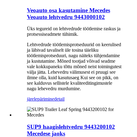
Veoauto osa kasutamine Mecedes
Veoauto lehtvedru 9443000102
Üks tegureid on lehtvedrude töötlemise raskus ja
protsessiseadmete tühimik.
Lehtvedrude töötlemisprotseduurid on keerulised
ja läbivad tavaliselt üle tosina täieliku
töötlemisprotseduuri, nagu näiteks tühjendamine
ja kustutamine. Mõned tootjad võivad seadme
vale kokkupaneku tõttu mõned neist toimingutest
välja jätta. Lehevedru välimusest ei pruugi see
ilmne olla, kuid kasutusaeg Kui see on pikk, on
see kalduvus sellistele kvaliteeditingimustele
nagu lehevedru murdumine.
järelepärimine
detail
SUP9 haagislehtvedru 9443200102
Mecedese jaoks