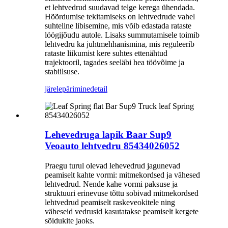
et lehtvedrud suudavad telge kerega ühendada.
Hõõrdumise tekitamiseks on lehtvedrude vahel
suhteline libisemine, mis võib edastada rataste
löögijõudu autole. Lisaks summutamisele toimib
lehtvedru ka juhtmehhanismina, mis reguleerib
rataste liikumist kere suhtes ettenähtud
trajektooril, tagades seeläbi hea töövõime ja
stabiilsuse.
järelepärimine
detail
Lehevedruga lapik Baar Sup9
Veoauto lehtvedru 85434026052
Praegu turul olevad lehevedrud jagunevad
peamiselt kahte vormi: mitmekordsed ja vähesed
lehtvedrud. Nende kahe vormi paksuse ja
struktuuri erinevuse tõttu sobivad mitmekordsed
lehtvedrud peamiselt raskeveokitele ning
väheseid vedrusid kasutatakse peamiselt kergete
sõidukite jaoks.