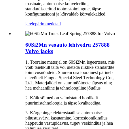
masinate, automaatse konveierliini,
standardiseeritud tootmistoimingute, täpse
konfiguratsiooni ja kõrvaldab kõrvalekalded.
järelepärimine
detail
60Si2Mn veoauto lehtvedru 257888
Volvo jaoks
1. Tooraine materjal on 60Si2Mn legeerteras, mis
võib täielikult täita või ületada riiklike standardite
toimivusnõudeid. Suurem osa toorainest pärineb
ettevõttelt Fangda Special Steel Technology Co.,
Ltd.. Materjalidel on suur mõõtmete täpsus ning
hea mehaaniline ja tehnoloogiline jõudlus.
2. Kõik sõlmed on valmistatud hoolikalt
puurimistehnoloogia ja täpse kvaliteediga.
3. Kõrgepinge elektrostaatilise automaatse
pihustusvärvi kasutamine, korrosioonikindlus,
happeudu vastupidavus, tugev veekindlus ja hea
välimuse kvaliteet.