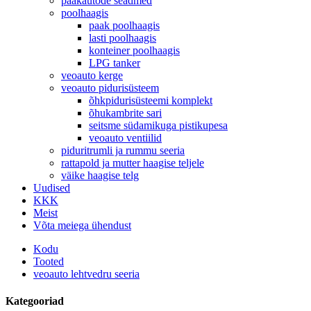
paakautode seadmed
poolhaagis
paak poolhaagis
lasti poolhaagis
konteiner poolhaagis
LPG tanker
veoauto kerge
veoauto pidurisüsteem
õhkpidurisüsteemi komplekt
õhukambrite sari
seitsme südamikuga pistikupesa
veoauto ventiilid
piduritrumli ja rummu seeria
rattapold ja mutter haagise teljele
väike haagise telg
Uudised
KKK
Meist
Võta meiega ühendust
Kodu
Tooted
veoauto lehtvedru seeria
Kategooriad