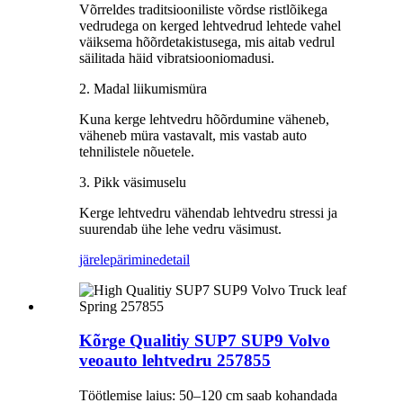
Võrreldes traditsiooniliste võrdse ristlõikega
vedrudega on kerged lehtvedrud lehtede vahel
väiksema hõõrdetakistusega, mis aitab vedrul
säilitada häid vibratsiooniomadusi.
2. Madal liikumismüra
Kuna kerge lehtvedru hõõrdumine väheneb,
väheneb müra vastavalt, mis vastab auto
tehnilistele nõuetele.
3. Pikk väsimuselu
Kerge lehtvedru vähendab lehtvedru stressi ja
suurendab ühe lehe vedru väsimust.
järelepärimine
detail
Kõrge Qualitiy SUP7 SUP9 Volvo
veoauto lehtvedru 257855
Töötlemise laius: 50–120 cm saab kohandada