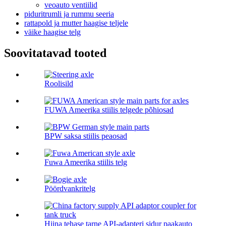
veoauto ventiilid
piduritrumli ja rummu seeria
rattapold ja mutter haagise teljele
väike haagise telg
Soovitatavad tooted
Roolisild
FUWA Ameerika stiilis telgede põhiosad
BPW saksa stiilis peaosad
Fuwa Ameerika stiilis telg
Pöördvankritelg
Hiina tehase tarne API-adapteri sidur paakauto