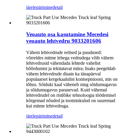
järelepärimine
detail
Veoauto osa kasutamine Mecedesi
veoauto lehtvedru 9033201606
Vähem lehtvedrude eelised ja puudused:
võrreldes mitme lehega vedrudega võib vähem
lehtvedrusid vähendada lehtede vahelist
hõõrdumist ja tekitatavat müra; lisaks peegeldab
vähem lehtvedrude disain ka tänapäeval
populaarset kergekaalulist kontseptsiooni, mis on
tõhus. Sõiduki kaal väheneb ning sõidumugavus
ja sõidumugavus paranevad. Kuid vähemal
lehtvedrudel on ristlõike tehnoloogia töötlemisel
kõrgemad nõuded ja tootmiskulud on suuremad
kui mitme lehtvedruga.
järelepärimine
detail