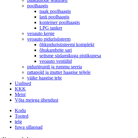
paakautode seadmed
poolhaagis
paak poolhaagis
lasti poolhaagis
konteiner poolhaagis
LPG tanker
veoauto kerge
veoauto pidurisüsteem
õhkpidurisüsteemi komplekt
õhukambrite sari
seitsme südamikuga pistikupesa
veoauto ventiilid
piduritrumli ja rummu seeria
rattapold ja mutter haagise teljele
väike haagise telg
Uudised
KKK
Meist
Võta meiega ühendust
Kodu
Tooted
telg
fuwa sillaosad