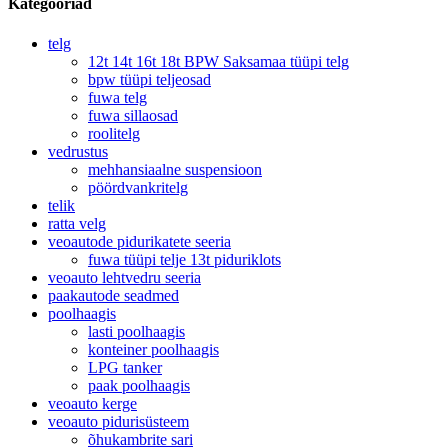
Kategooriad
telg
12t 14t 16t 18t BPW Saksamaa tüüpi telg
bpw tüüpi teljeosad
fuwa telg
fuwa sillaosad
roolitelg
vedrustus
mehhansiaalne suspensioon
pöördvankritelg
telik
ratta velg
veoautode pidurikatete seeria
fuwa tüüpi telje 13t piduriklots
veoauto lehtvedru seeria
paakautode seadmed
poolhaagis
lasti poolhaagis
konteiner poolhaagis
LPG tanker
paak poolhaagis
veoauto kerge
veoauto pidurisüsteem
õhukambrite sari