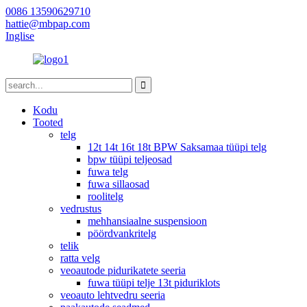
0086 13590629710
hattie@mbpap.com
Inglise
Kodu
Tooted
telg
12t 14t 16t 18t BPW Saksamaa tüüpi telg
bpw tüüpi teljeosad
fuwa telg
fuwa sillaosad
roolitelg
vedrustus
mehhansiaalne suspensioon
pöördvankritelg
telik
ratta velg
veoautode pidurikatete seeria
fuwa tüüpi telje 13t piduriklots
veoauto lehtvedru seeria