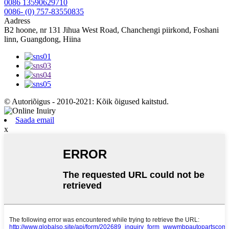
0086 13590629710
0086- (0) 757-83550835
Aadress
B2 hoone, nr 131 Jihua West Road, Chanchengi piirkond, Foshani
linn, Guangdong, Hiina
© Autoriõigus - 2010-2021: Kõik õigused kaitstud.
Saada email
x