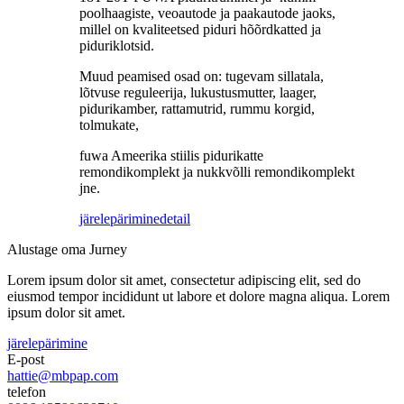
poolhaagiste, veoautode ja paakautode jaoks,
millel on kvaliteetsed piduri hõõrdkatted ja
piduriklotsid.
Muud peamised osad on: tugevam sillatala,
lõtvuse reguleerija, lukustusmutter, laager,
pidurikamber, rattamutrid, rummu korgid,
tolmukate,
fuwa Ameerika stiilis pidurikatte
remondikomplekt ja nukkvõlli remondikomplekt
jne.
järelepärimine
detail
Alustage oma Jurney
Lorem ipsum dolor sit amet, consectetur adipiscing elit, sed do
eiusmod tempor incididunt ut labore et dolore magna aliqua. Lorem
ipsum dolor sit amet.
järelepärimine
E-post
hattie@mbpap.com
telefon