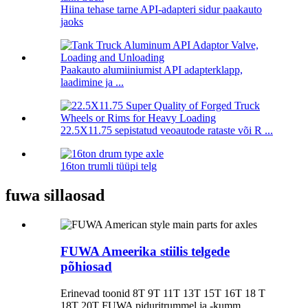
Hiina tehase tarne API-adapteri sidur paakauto
jaoks
Paakauto alumiiniumist API adapterklapp,
laadimine ja ...
22.5X11.75 sepistatud veoautode rataste või R ...
16ton trumli tüüpi telg
fuwa sillaosad
FUWA Ameerika stiilis telgede
põhiosad
Erinevad toonid 8T 9T 11T 13T 15T 16T 18 T
18T 20T FUWA piduritrummel ja -kumm