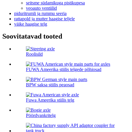
seitsme südamikuga pistikupesa
veoauto ventiilid
piduritrumli ja rummu seeria
rattapold ja mutter haagise teljele
väike haagise telg
Soovitatavad tooted
Roolisild
FUWA Ameerika stiilis telgede põhiosad
BPW saksa stiilis peaosad
Fuwa Ameerika stiilis telg
Pöördvankritelg