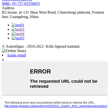
0086- (0) 757-83550835
Aadress
B2 hoone, nr 131 Jihua West Road, Chanchengi piirkond, Foshani
linn, Guangdong, Hiina
© Autoriõigus - 2010-2021: Kõik õigused kaitstud.
Saada email
x