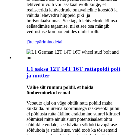
lehtvedru võlli või tasakaaluvõlli külge, et
realiseerida lehtvedrude omavaheline koostöö ja
vältida lehevedru hüppeid piki- ja
horisontaalsuunas. See tagab lehtvedrule tõhusa
eellaadimise tagamise, nii et see osa mängib
vedrustuse komponentides olulist rolli.
järelepärimine
detail
L1 saksa 12T 14T 16T rattapoldi polt
ja mutter
Väike silt rummu poldil, et hoida
ümberminekut eemal
Veoauto ajal on väga ohtlik ratta poldid maha
kukkuda. Suurema koormusega raskeveoki puhul
ei põhjusta ratta äkiline eraldamine suurel kiirusel
sõitmisel mitte ainult suurt potentsiaalset ohtu
sõidukile endale, see hävitab sõiduki tavapärase
sõiduhoia ja stabiilsuse, vaid toob ka tõsisemaid