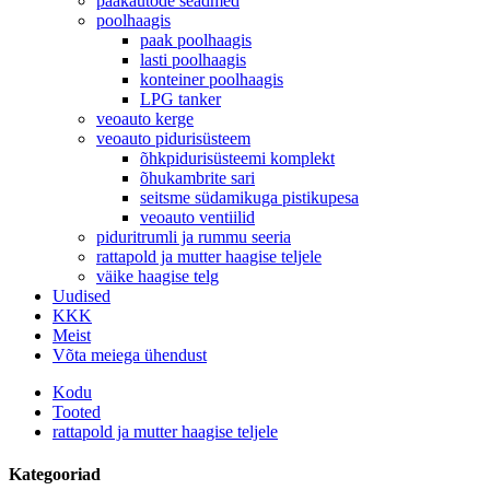
paakautode seadmed
poolhaagis
paak poolhaagis
lasti poolhaagis
konteiner poolhaagis
LPG tanker
veoauto kerge
veoauto pidurisüsteem
õhkpidurisüsteemi komplekt
õhukambrite sari
seitsme südamikuga pistikupesa
veoauto ventiilid
piduritrumli ja rummu seeria
rattapold ja mutter haagise teljele
väike haagise telg
Uudised
KKK
Meist
Võta meiega ühendust
Kodu
Tooted
rattapold ja mutter haagise teljele
Kategooriad