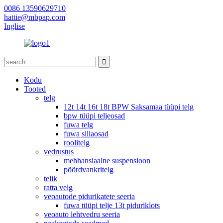
0086 13590629710
hattie@mbpap.com
Inglise
Kodu
Tooted
telg
12t 14t 16t 18t BPW Saksamaa tüüpi telg
bpw tüüpi teljeosad
fuwa telg
fuwa sillaosad
roolitelg
vedrustus
mehhansiaalne suspensioon
pöördvankritelg
telik
ratta velg
veoautode pidurikatete seeria
fuwa tüüpi telje 13t piduriklots
veoauto lehtvedru seeria