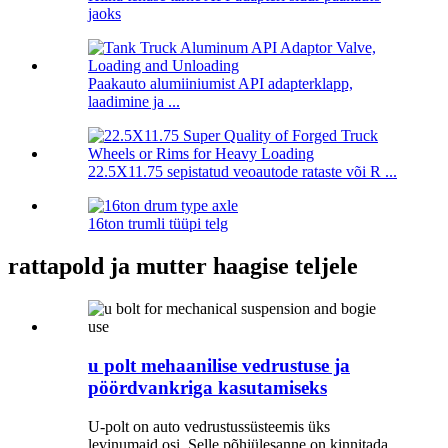
jaoks
Paakauto alumiiniumist API adapterklapp,
laadimine ja ...
22.5X11.75 sepistatud veoautode rataste või R ...
16ton trumli tüüpi telg
rattapold ja mutter haagise teljele
u polt mehaanilise vedrustuse ja
pöördvankriga kasutamiseks
U-polt on auto vedrustussüsteemis üks
levinumaid osi. Selle põhiülesanne on kinnitada