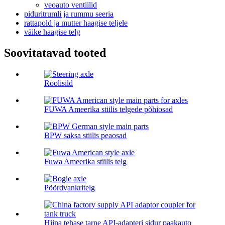
veoauto ventiilid
piduritrumli ja rummu seeria
rattapold ja mutter haagise teljele
väike haagise telg
Soovitatavad tooted
Roolisild
FUWA Ameerika stiilis telgede põhiosad
BPW saksa stiilis peaosad
Fuwa Ameerika stiilis telg
Pöördvankritelg
Hiina tehase tarne API-adapteri sidur paakauto