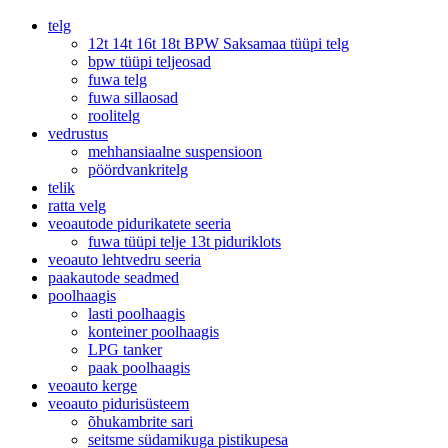
telg
12t 14t 16t 18t BPW Saksamaa tüüpi telg
bpw tüüpi teljeosad
fuwa telg
fuwa sillaosad
roolitelg
vedrustus
mehhansiaalne suspensioon
pöördvankritelg
telik
ratta velg
veoautode pidurikatete seeria
fuwa tüüpi telje 13t piduriklots
veoauto lehtvedru seeria
paakautode seadmed
poolhaagis
lasti poolhaagis
konteiner poolhaagis
LPG tanker
paak poolhaagis
veoauto kerge
veoauto pidurisüsteem
õhukambrite sari
seitsme südamikuga pistikupesa