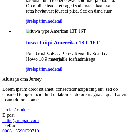
kaotusi muud teedel olevad sõidukid ja töötajad.
On oluline teada, et sageli sadu naela kaaluva
ratta hävitavast jõust ei piisa. See on üsna suur
järelepärimine
detail
fuwa tüüpi Ameerika 13T 16T
Rattakruvi Volvo / Benz / Renault / Scania /
Howo 10.9 materjalile fosfaatimisega
järelepärimine
detail
Alustage oma Jurney
Lorem ipsum dolor sit amet, consectetur adipiscing elit, sed do
eiusmod tempor incididunt ut labore et dolore magna aliqua. Lorem
ipsum dolor sit amet.
järelepärimine
E-post
hattie@mbpap.com
telefon
0086 13590629710