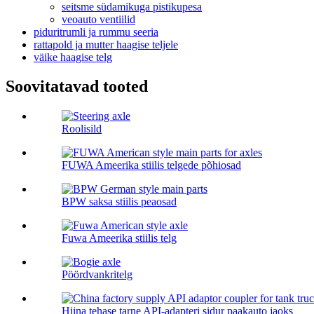
seitsme südamikuga pistikupesa
veoauto ventiilid
piduritrumli ja rummu seeria
rattapold ja mutter haagise teljele
väike haagise telg
Soovitatavad tooted
Roolisild
FUWA Ameerika stiilis telgede põhiosad
BPW saksa stiilis peaosad
Fuwa Ameerika stiilis telg
Pöördvankritelg
Hiina tehase tarne API-adapteri sidur paakauto jaoks