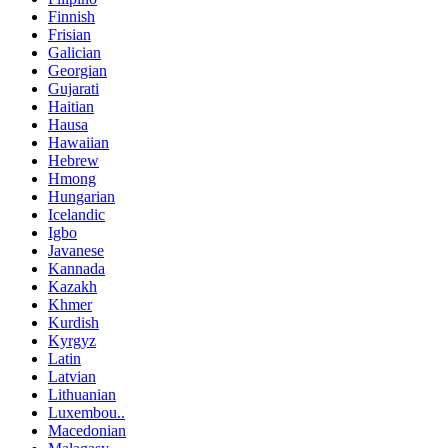
Finnish
Frisian
Galician
Georgian
Gujarati
Haitian
Hausa
Hawaiian
Hebrew
Hmong
Hungarian
Icelandic
Igbo
Javanese
Kannada
Kazakh
Khmer
Kurdish
Kyrgyz
Latin
Latvian
Lithuanian
Luxembou..
Macedonian