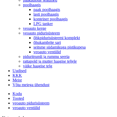
paakautode seadmed
poolhaagis
paak poolhaagis
lasti poolhaagis
konteiner poolhaagis
LPG tanker
veoauto kerge
veoauto pidurisüsteem
õhkpidurisüsteemi komplekt
õhukambrite sari
seitsme südamikuga pistikupesa
veoauto ventiilid
piduritrumli ja rummu seeria
rattapold ja mutter haagise teljele
väike haagise telg
Uudised
KKK
Meist
Võta meiega ühendust
Kodu
Tooted
veoauto pidurisüsteem
veoauto ventiilid