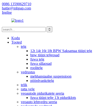
0086 13590629710
hattie@mbpap.com
Inglise
Kodu
Tooted
telg
12t 14t 16t 18t BPW Saksamaa tüüpi telg
bpw tüüpi teljeosad
fuwa telg
fuwa sillaosad
roolitelg
vedrustus
mehhansiaalne suspensioon
pöördvankritelg
telik
ratta velg
veoautode pidurikatete seeria
fuwa tüüpi telje 13t piduriklots
veoauto lehtvedru seeria