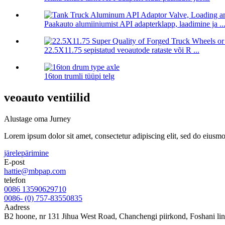
Paakauto alumiiniumist API adapterklapp, laadimine ja ..
22.5X11.75 sepistatud veoautode rataste või R ...
16ton trumli tüüpi telg
veoauto ventiilid
Alustage oma Jurney
Lorem ipsum dolor sit amet, consectetur adipiscing elit, sed do eiusm
järelepärimine
E-post
hattie@mbpap.com
telefon
0086 13590629710
0086- (0) 757-83550835
Aadress
B2 hoone, nr 131 Jihua West Road, Chanchengi piirkond, Foshani li