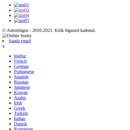
© Autoriõigus - 2010-2021: Kõik õigused kaitstud.
Saada email
x
Inglise
French
German
Portuguese
Spanish
Russian
Japanese
Korean
Arabic
Irish
Greek
Turkish
Italian
Danish
Romanian