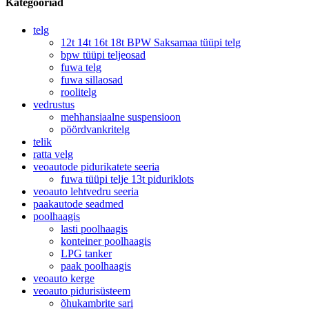
Kategooriad
telg
12t 14t 16t 18t BPW Saksamaa tüüpi telg
bpw tüüpi teljeosad
fuwa telg
fuwa sillaosad
roolitelg
vedrustus
mehhansiaalne suspensioon
pöördvankritelg
telik
ratta velg
veoautode pidurikatete seeria
fuwa tüüpi telje 13t piduriklots
veoauto lehtvedru seeria
paakautode seadmed
poolhaagis
lasti poolhaagis
konteiner poolhaagis
LPG tanker
paak poolhaagis
veoauto kerge
veoauto pidurisüsteem
õhukambrite sari