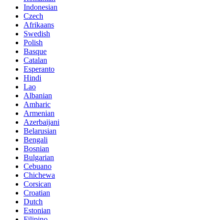
Indonesian
Czech
Afrikaans
Swedish
Polish
Basque
Catalan
Esperanto
Hindi
Lao
Albanian
Amharic
Armenian
Azerbaijani
Belarusian
Bengali
Bosnian
Bulgarian
Cebuano
Chichewa
Corsican
Croatian
Dutch
Estonian
Filipino