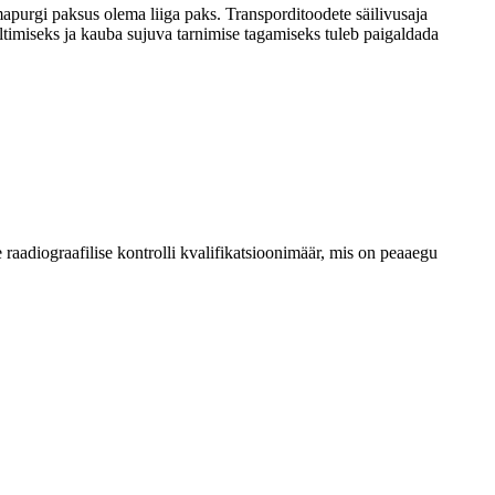
apurgi paksus olema liiga paks. Transporditoodete säilivusaja
ltimiseks ja kauba sujuva tarnimise tagamiseks tuleb paigaldada
raadiograafilise kontrolli kvalifikatsioonimäär, mis on peaaegu