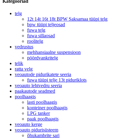
Kategooriad
telg
12t 14t 16t 18t BPW Saksamaa tüüpi telg
bpw tüüpi teljeosad
fuwa telg
fuwa sillaosad
roolitelg
vedrustus
mehhansiaalne suspensioon
pöördvankritelg
telik
ratta velg
veoautode pidurikatete seeria
fuwa tüüpi telje 13t piduriklots
veoauto lehtvedru seeria
paakautode seadmed
poolhaagis
lasti poolhaagis
konteiner poolhaagis
LPG tanker
paak poolhaagis
veoauto kerge
veoauto pidurisüsteem
õhukambrite sari