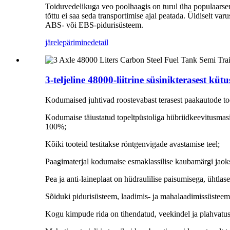
Toiduvedelikuga veo poolhaagis on turul üha populaarsem,
tõttu ei saa seda transportimise ajal peatada. Üldiselt v
ABS- või EBS-pidurisüsteem.
järelepärimine
detail
3-teljeline 48000-liitrine süsinikterasest kü
Kodumaised juhtivad roostevabast terasest paakautode t
Kodumaise täiustatud topeltpüstoliga hübriidkeevitusmasi
100%;
Kõiki tooteid testitakse röntgenvigade avastamise teel;
Paagimaterjal kodumaise esmaklassilise kaubamärgi jaok
Pea ja anti-laineplaat on hüdraulilise paisumisega, ühtlas
Sõiduki pidurisüsteem, laadimis- ja mahalaadimissüsteem
Kogu kimpude rida on tihendatud, veekindel ja plahvatu