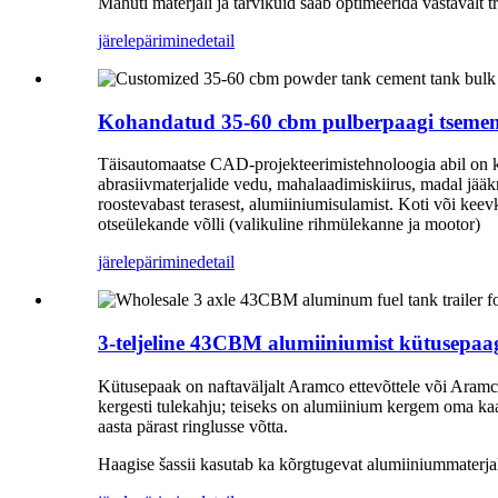
Mahuti materjali ja tarvikuid saab optimeerida vastavalt 
järelepärimine
detail
Kohandatud 35-60 cbm pulberpaagi tsemen
Täisautomaatse CAD-projekteerimistehnoloogia abil on ke
abrasiivmaterjalide vedu, mahalaadimiskiirus, madal jääk
roostevabast terasest, alumiiniumisulamist. Koti või kee
otseülekande võlli (valikuline rihmülekanne ja mootor)
järelepärimine
detail
3-teljeline 43CBM alumiiniumist kütusepaa
Kütusepaak on naftaväljalt Aramco ettevõttele või Aramco 
kergesti tulekahju; teiseks on alumiinium kergem oma k
aasta pärast ringlusse võtta.
Haagise šassii kasutab ka kõrgtugevat alumiiniummaterja