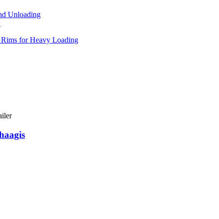
.
haagis