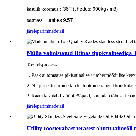
kasulik koormus
：
36T (tihedus: 900kg / m3)
täismass
：
umbes 9,5T
järelepärimine
detail
Müüa valmistatud Hiinas tippkvaliteediga 3-
Tootmisprotsess:
1. Paak automaatse pikisuunalise / ümbermõõdulise keevitu
2. Nii projekteerimine kui ka tootmine rangelt kooskõla
3. Raam kasutab L-tüüpi rööpaid, parandab tõhusalt raam
järelepärimine
detail
Utility roostevabast terasest ohutu taimeõli