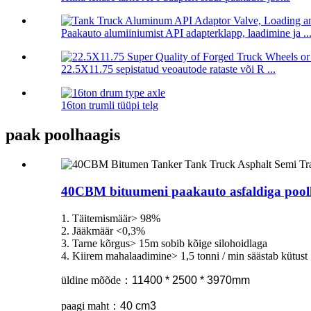
Paakauto alumiiniumist API adapterklapp, laadimine ja ..
22.5X11.75 sepistatud veoautode rataste või R ...
16ton trumli tüüpi telg
paak poolhaagis
40CBM bituumeni paakauto asfaldiga pool
1. Täitemismäär> 98%
2. Jääkmäär <0,3%
3. Tarne kõrgus> 15m sobib kõige silohoidlaga
4. Kiirem mahalaadimine> 1,5 tonni / min säästab kütust
üldine mõõde
：
11400 * 2500 * 3970mm
paagi maht
：
40 cm3