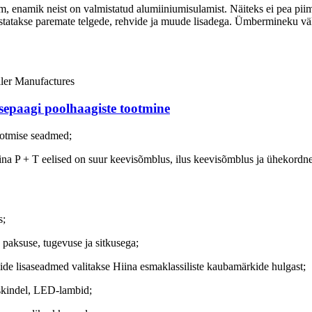
 enamik neist on valmistatud alumiiniumisulamist. Näiteks ei pea piim
arustatakse paremate telgede, rehvide ja muude lisadega. Ümbermineku vä
tusepaagi poolhaagiste tootmine
ootmise seadmed;
na P + T eelised on suur keevisõmblus, ilus keevisõmblus ja ühekordne 
s;
e paksuse, tugevuse ja sitkusega;
ide lisaseadmed valitakse Hiina esmaklassiliste kaubamärkide hulgast;
skindel, LED-lambid;