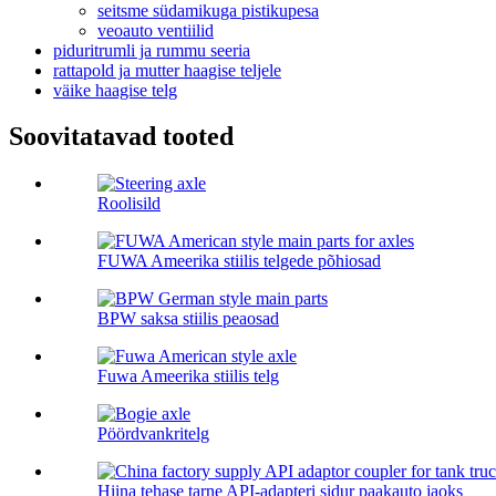
seitsme südamikuga pistikupesa
veoauto ventiilid
piduritrumli ja rummu seeria
rattapold ja mutter haagise teljele
väike haagise telg
Soovitatavad tooted
Roolisild
FUWA Ameerika stiilis telgede põhiosad
BPW saksa stiilis peaosad
Fuwa Ameerika stiilis telg
Pöördvankritelg
Hiina tehase tarne API-adapteri sidur paakauto jaoks