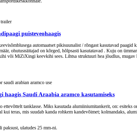
transpordikeskkonnale.
dipaagi puisteveohaagis
evisõmblusega automaatset pikisuunalist / rõngast kasutavad paagid kin
määr, ohutusnäitajad on kõrged, hõlpsasti kasutatavad . Kuju on ümmarg
vkihi või MiZiXingi keevkihi sees. Lihtsa struktuuri hea jõudlus, muga
gi haagis Saudi Araabia aramco kasutamiseks
ettevõttelt tanklasse. Miks kasutada alumiiniumitankerit, on: esiteks on 
aal kui teras, mis suudab kanda rohkem kandevõimet; kolmandaks, alum
li paksust, ulatudes 25 mm-ni.