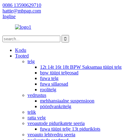
0086 13590629710
hattie@mbpap.com
Inglise
Kodu
Tooted
telg
12t 14t 16t 18t BPW Saksamaa tüüpi telg
bpw tüüpi teljeosad
fuwa telg
fuwa sillaosad
roolitelg
vedrustus
mehhansiaalne suspensioon
pöördvankritelg
telik
ratta velg
veoautode pidurikatete seeria
fuwa tüüpi telje 13t piduriklots
veoauto lehtvedru seeria