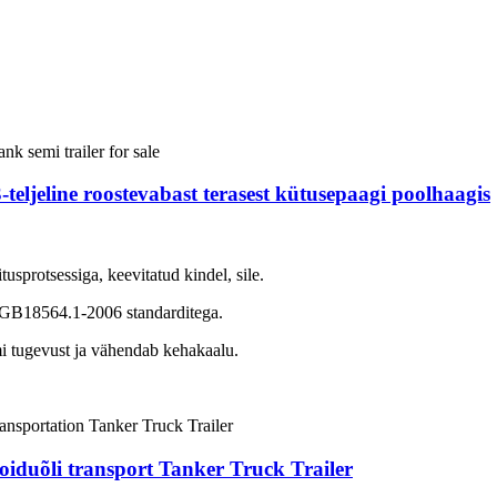
teljeline roostevabast terasest kütusepaagi poolhaagis
sprotsessiga, keevitatud kindel, sile.
s GB18564.1-2006 standarditega.
i tugevust ja vähendab kehakaalu.
 toiduõli transport Tanker Truck Trailer