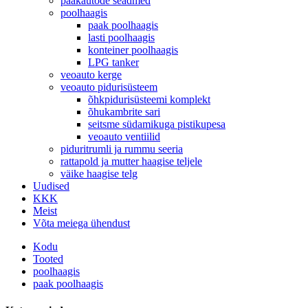
paakautode seadmed
poolhaagis
paak poolhaagis
lasti poolhaagis
konteiner poolhaagis
LPG tanker
veoauto kerge
veoauto pidurisüsteem
õhkpidurisüsteemi komplekt
õhukambrite sari
seitsme südamikuga pistikupesa
veoauto ventiilid
piduritrumli ja rummu seeria
rattapold ja mutter haagise teljele
väike haagise telg
Uudised
KKK
Meist
Võta meiega ühendust
Kodu
Tooted
poolhaagis
paak poolhaagis