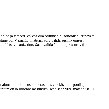
dlad ja tasased, võivad olla sõltumatud laohoidlad, erinevate
une või V paagid, materjal võib valida süsinikterasest,
v hooldus, vucanization. Saab valida õhukompressori või
alumiinium ohutus kui teras, mis ei tekita transpordi ajal
iinium on keskkonnasäästlikum, seda saab 90% materjalist 10+