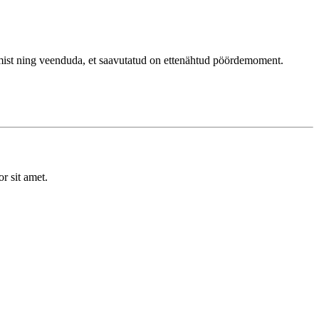
utamist ning veenduda, et saavutatud on ettenähtud pöördemoment.
r sit amet.