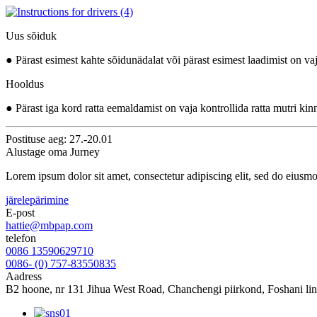
Uus sõiduk
● Pärast esimest kahte sõidunädalat või pärast esimest laadimist on va
Hooldus
● Pärast iga kord ratta eemaldamist on vaja kontrollida ratta mutri k
Postituse aeg: 27.-20.01
Alustage oma Jurney
Lorem ipsum dolor sit amet, consectetur adipiscing elit, sed do eiusm
järelepärimine
E-post
hattie@mbpap.com
telefon
0086 13590629710
0086- (0) 757-83550835
Aadress
B2 hoone, nr 131 Jihua West Road, Chanchengi piirkond, Foshani li