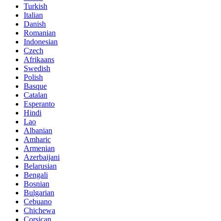
Turkish
Italian
Danish
Romanian
Indonesian
Czech
Afrikaans
Swedish
Polish
Basque
Catalan
Esperanto
Hindi
Lao
Albanian
Amharic
Armenian
Azerbaijani
Belarusian
Bengali
Bosnian
Bulgarian
Cebuano
Chichewa
Corsican