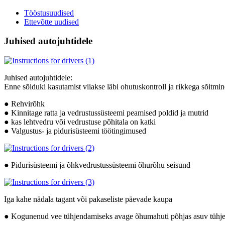
Tööstusuudised
Ettevõtte uudised
Juhised autojuhtidele
Juhised autojuhtidele:
Enne sõiduki kasutamist viiakse läbi ohutuskontroll ja rikkega sõitmi
● Rehvirõhk
● Kinnitage ratta ja vedrustussüsteemi peamised poldid ja mutrid
● kas lehtvedru või vedrustuse põhitala on katki
● Valgustus- ja pidurisüsteemi töötingimused
● Pidurisüsteemi ja õhkvedrustussüsteemi õhurõhu seisund
Iga kahe nädala tagant või pakaseliste päevade kaupa
● Kogunenud vee tühjendamiseks avage õhumahuti põhjas asuv tühj