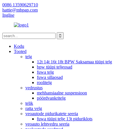
0086 13590629710
hattie@mbpap.com
Inglise
Kodu
Tooted
telg
12t 14t 16t 18t BPW Saksamaa tüüpi telg
bpw tüüpi teljeosad
fuwa telg
fuwa sillaosad
roolitelg
vedrustus
mehhansiaalne suspensioon
pöördvankritelg
telik
ratta velg
veoautode pidurikatete seeria
fuwa tüüpi telje 13t piduriklots
veoauto lehtvedru seeria