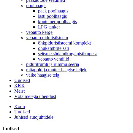
paakautode seadmed
poolhaagis
paak poolhaagis
lasti poolhaagis
konteiner poolhaagis
LPG tanker
veoauto kerge
veoauto pidurisüsteem
õhkpidurisüsteemi komplekt
õhukambrite sari
seitsme südamikuga pistikupesa
veoauto ventiilid
piduritrumli ja rummu seeria
rattapold ja mutter haagise teljele
väike haagise telg
Uudised
KKK
Meist
Võta meiega ühendust
Kodu
Uudised
Juhised autojuhtidele
Uudised