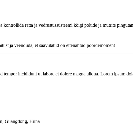
ja kontrollida ratta ja vedrustussüsteemi kõigi poltide ja mutrite ping
innitust ja veenduda, et saavutatud on ettenähtud pöördemoment
od tempor incididunt ut labore et dolore magna aliqua. Lorem ipsum dolo
nn, Guangdong, Hiina