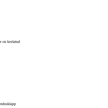
ne on keelatud
endusklapp