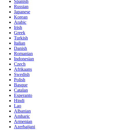
Spanish
Russian
Japanese
Korean
Arabic
Irish
Greek
Turkish
Italian
Danish
Romanian
Indonesian
Czech
Afrikaans
Swedish
Polish
Basque
Catalan
Esperanto
Hindi
Lao
Albanian
Amharic
Armenian
Azerbaijani