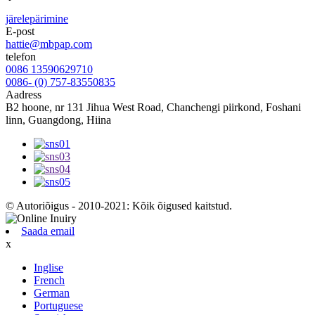
järelepärimine
E-post
hattie@mbpap.com
telefon
0086 13590629710
0086- (0) 757-83550835
Aadress
B2 hoone, nr 131 Jihua West Road, Chanchengi piirkond, Foshani
linn, Guangdong, Hiina
© Autoriõigus - 2010-2021: Kõik õigused kaitstud.
Saada email
x
Inglise
French
German
Portuguese