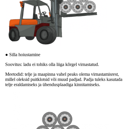
● Silla hoiustamine
Soovitus: ladu ei tohiks olla liiga kõrgel virnastatud.
Meetodid: telje ja maapinna vahel peaks olema virnastamisrest,
millel oleksid puitklotsid või muud padjad. Padja tuleks kasutada
telje eraldamiseks ja ühendusplaadiga kinnitamiseks.