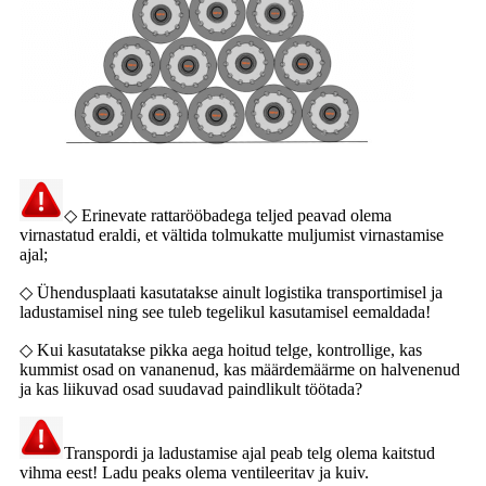
◇ Erinevate rattarööbadega teljed peavad olema
virnastatud eraldi, et vältida tolmukatte muljumist virnastamise
ajal;
◇ Ühendusplaati kasutatakse ainult logistika transportimisel ja
ladustamisel ning see tuleb tegelikul kasutamisel eemaldada!
◇ Kui kasutatakse pikka aega hoitud telge, kontrollige, kas
kummist osad on vananenud, kas määrdemäärme on halvenenud
ja kas liikuvad osad suudavad paindlikult töötada?
Transpordi ja ladustamise ajal peab telg olema kaitstud
vihma eest! Ladu peaks olema ventileeritav ja kuiv.