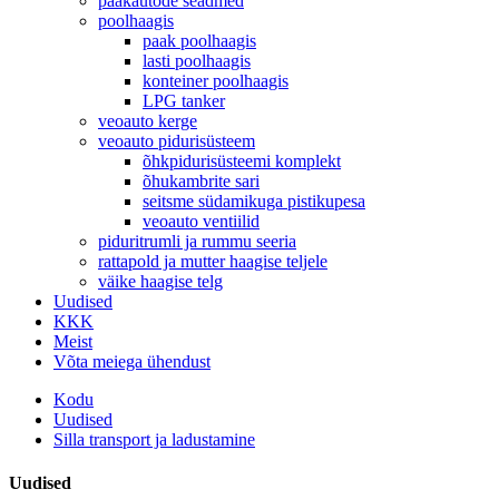
paakautode seadmed
poolhaagis
paak poolhaagis
lasti poolhaagis
konteiner poolhaagis
LPG tanker
veoauto kerge
veoauto pidurisüsteem
õhkpidurisüsteemi komplekt
õhukambrite sari
seitsme südamikuga pistikupesa
veoauto ventiilid
piduritrumli ja rummu seeria
rattapold ja mutter haagise teljele
väike haagise telg
Uudised
KKK
Meist
Võta meiega ühendust
Kodu
Uudised
Silla transport ja ladustamine
Uudised