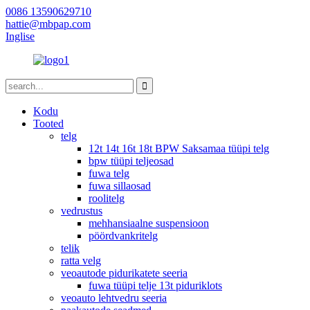
0086 13590629710
hattie@mbpap.com
Inglise
Kodu
Tooted
telg
12t 14t 16t 18t BPW Saksamaa tüüpi telg
bpw tüüpi teljeosad
fuwa telg
fuwa sillaosad
roolitelg
vedrustus
mehhansiaalne suspensioon
pöördvankritelg
telik
ratta velg
veoautode pidurikatete seeria
fuwa tüüpi telje 13t piduriklots
veoauto lehtvedru seeria